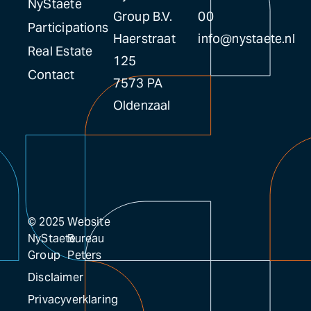
NyStaete
Group B.V.
00
Participations
Haerstraat
info@nystaete.nl
Real Estate
125
Contact
7573 PA
Oldenzaal
© 2025
Website
NyStaete
Bureau
Group
Peters
Disclaimer
Privacyverklaring