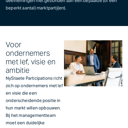
deelnemingen niet gebonden aan één bepaalde (of een
beperkt aantal) marktpartij(en).
Voor
ondernemers
met lef, visie en
ambitie
NyStaete Participations richt
zich op ondernemers met lef
en visie die een
onderscheidende positie in
hun markt willen opbouwen.
Bij het managementteam
moet een duidelijke