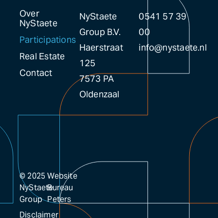
Over
NyStaete
0541 57 39
NyStaete
Group B.V.
00
Participations
Haerstraat
info@nystaete.nl
Real Estate
125
Contact
7573 PA
Oldenzaal
© 2025
Website
NyStaete
Bureau
Group
Peters
Disclaimer