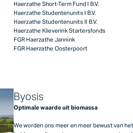
Haerzathe Short-Term Fund I B.V.
Haerzathe Studentenunits I B.V.
Haerzathe Studentenunits II B.V.
Haerzathe Klieverink Startersfonds
FGR Haerzathe Jannink
FGR Haerzathe Oosterpoort
Byosis
Optimale waarde uit biomassa
We worden ons meer en meer bewust van het fe