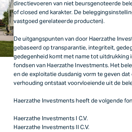
directievoeren van niet beursgenoteerde bel
of closed end karakter. De beleggingsinstelli
vastgoed gerelateerde producten).
De uitgangspunten van door Haerzathe Investm
gebaseerd op transparantie, integriteit, ged
gedegenheid komt met name tot uitdrukking i
fondsen van Haerzathe Investments. Het beleid 
en de exploitatie dusdanig vorm te geven dat
verhouding ontstaat voorvloeiende uit de bele
Haerzathe Investments heeft de volgende fo
Haerzathe Investments I C.V.
Haerzathe Investments II C.V.