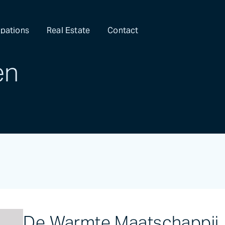
ipations
Real Estate
Contact
en
De Warmte Maatschappij