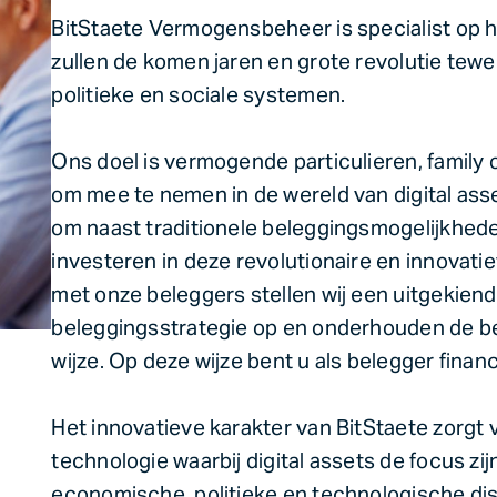
BitStaete Vermogensbeheer is specialist op he
zullen de komen jaren en grote revolutie te
politieke en sociale systemen.
Ons doel is vermogende particulieren, family 
om mee te nemen in de wereld van digital asse
om naast traditionele beleggingsmogelijkhed
investeren in deze revolutionaire en innovat
met onze beleggers stellen wij een uitgekie
beleggingsstrategie op en onderhouden de be
wijze. Op deze wijze bent u als belegger fina
Het innovatieve karakter van BitStaete zorgt v
technologie waarbij digital assets de focus zi
economische, politieke en technologische dis