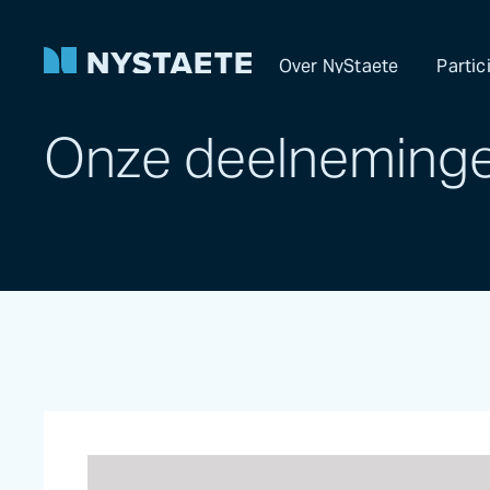
Over NyStaete
Partic
Onze deelneming